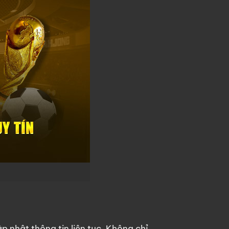
p nhật thông tin liên tục. Không chỉ