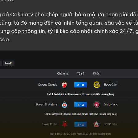
á Cakhiatv cho phép người hâm mộ lựa chọn giải đấu yê
 cùng, từ đó mang đến cái nhìn tổng quan, sâu sắc về t
ng cấp thông tin, tỷ lệ kèo cập nhật chính xác 24/7, 
 cao.