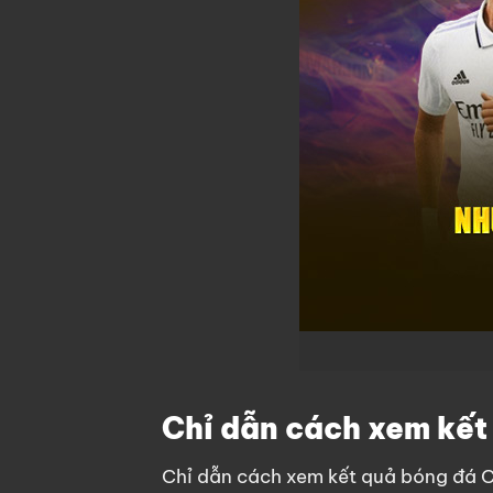
Chỉ dẫn cách xem kết
Chỉ dẫn cách xem kết quả bóng đá Ca