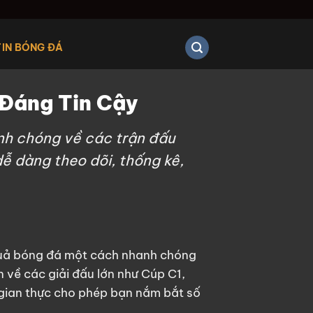
TIN BÓNG ĐÁ
 Đáng Tin Cậy
anh chóng về các trận đấu
dễ dàng theo dõi, thống kê,
 quả bóng đá một cách nhanh chóng
n về các giải đấu lớn như Cúp C1,
i gian thực cho phép bạn nắm bắt số