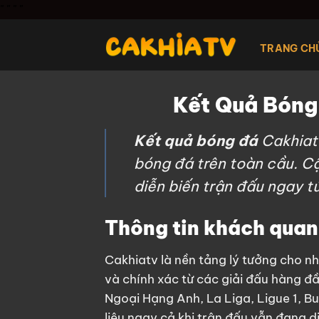
Chuyển
"
" "
"
đến
nội
TRANG CH
dung
Kết Quả Bóng
Kết quả bóng đá
Cakhia
bóng đá trên toàn cầu. Cập
diễn biến trận đấu ngay tứ
Thông tin khách quan
Cakhiatv là nền tảng lý tưởng cho n
và chính xác từ các giải đấu hàng đầu
Ngoại Hạng Anh, La Liga, Ligue 1, Bu
liệu ngay cả khi trận đấu vẫn đang di