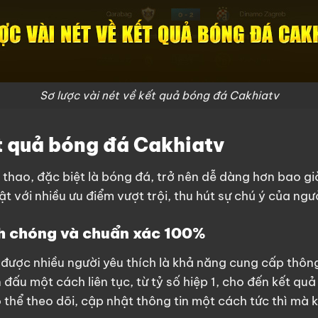
Sơ lược vài nét về kết quả bóng đá Cakhiatv
ết quả bóng đá Cakhiatv
ể thao, đặc biệt là bóng đá, trở nên dễ dàng hơn bao g
t với nhiều ưu điểm vượt trội, thu hút sự chú ý của ng
nh chóng và chuẩn xác 100%
 được nhiều người yêu thích là khả năng cung cấp thông
đấu một cách liên tục, từ tỷ số hiệp 1, cho đến kết qu
thể theo dõi, cập nhật thông tin một cách tức thì mà k