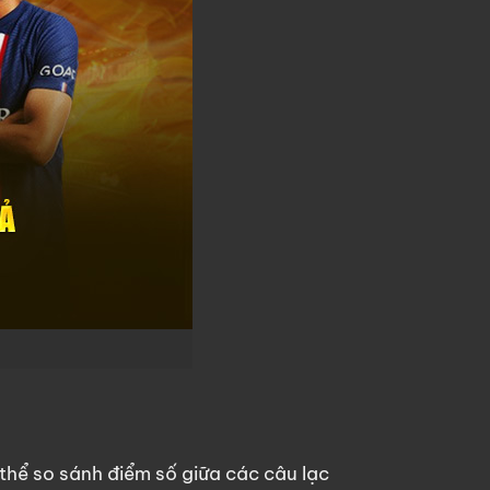
thể so sánh điểm số giữa các câu lạc