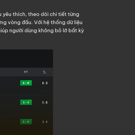
u thích, theo dõi chi tiết từng
ừng vòng đấu. Với hệ thống dữ liệu
giúp người dùng không bỏ lỡ bất kỳ