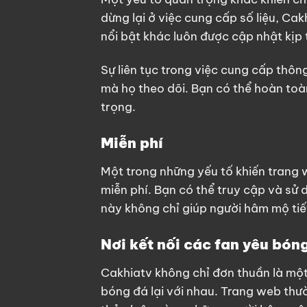
dừng lại ở việc cung cấp số liệu, Ca
nổi bật khác luôn được cập nhật kịp 
Sự liên tục trong việc cung cấp thôn
mà họ theo dõi. Bạn có thể hoàn toàn
trọng.
Miễn phí
Một trong những yếu tố khiến trang 
miễn phí. Bạn có thể truy cập và sử
này không chỉ giúp người hâm mộ tiết
Nơi kết nối các fan yêu bón
Cakhiatv không chỉ đơn thuần là mộ
bóng đá lại với nhau. Trang web thư