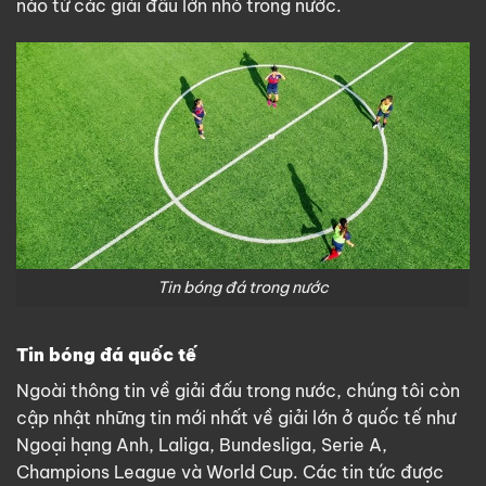
nào từ các giải đấu lớn nhỏ trong nước.
Tin bóng đá trong nước
Tin bóng đá quốc tế
Ngoài thông tin về giải đấu trong nước, chúng tôi còn
cập nhật những
tin mới nhất về giải lớn ở quốc tế như
Ngoại hạng Anh, Laliga, Bundesliga, Serie A,
Champions League và World Cup. Các tin tức được