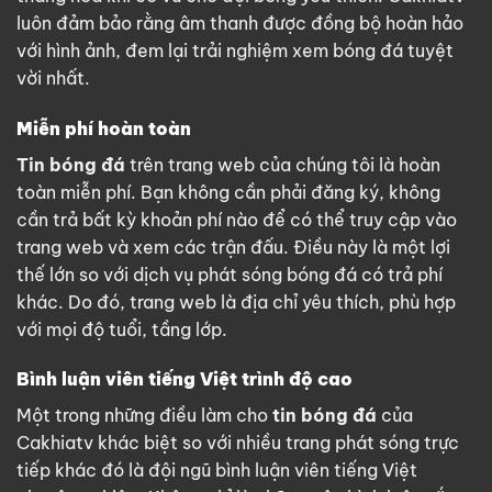
luôn đảm bảo rằng âm thanh được đồng bộ hoàn hảo
với hình ảnh, đem lại trải nghiệm xem bóng đá tuyệt
vời nhất.
Miễn phí hoàn toàn
Tin bóng đá
trên trang web của chúng tôi là hoàn
toàn miễn phí. Bạn không cần phải đăng ký, không
cần trả bất kỳ khoản phí nào để có thể truy cập vào
trang web và xem các trận đấu. Điều này là một lợi
thế lớn so với dịch vụ phát sóng bóng đá có trả phí
khác. Do đó, trang web là địa chỉ yêu thích, phù hợp
với mọi độ tuổi, tầng lớp.
Bình luận viên tiếng Việt trình độ cao
Một trong những điều làm cho
tin bóng đá
của
Cakhiatv khác biệt so với nhiều trang phát sóng trực
tiếp khác đó là đội ngũ bình luận viên tiếng Việt