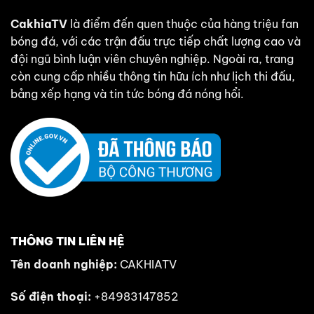
CakhiaTV
là điểm đến quen thuộc của hàng triệu fan
bóng đá, với các trận đấu trực tiếp chất lượng cao và
đội ngũ bình luận viên chuyên nghiệp. Ngoài ra, trang
còn cung cấp nhiều thông tin hữu ích như lịch thi đấu,
bảng xếp hạng và tin tức bóng đá nóng hổi.
THÔNG TIN LIÊN HỆ
Tên doanh nghiệp:
CAKHIATV
Số điện thoại:
+84983147852