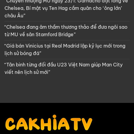
“Chuyển nhượng MU ngày 23/1: Garnacho đặt lòng về
Chelsea, Bí mật vụ Ten Hag cầm quân cho ‘ông lớn’
châu Âu”
“Chelsea đang âm thầm thương thảo để đưa ngôi sao
từ MU về sân Stamford Bridge”
“Giá bán Vinicius tại Real Madrid lập kỷ lục mới trong
lịch sử bóng đá”
“Tân binh từng đối đầu U23 Việt Nam giúp Man City
viết nên lịch sử mới”