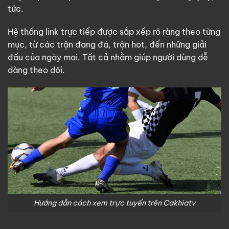
tức.
Hệ thống link trực tiếp được sắp xếp rõ ràng theo từng
mục, từ các trận đang đá, trận hot, đến những giải
đấu của ngày mai. Tất cả nhằm giúp người dùng dễ
dàng theo dõi.
Hướng dẫn cách xem trực tuyến trên Cakhiatv