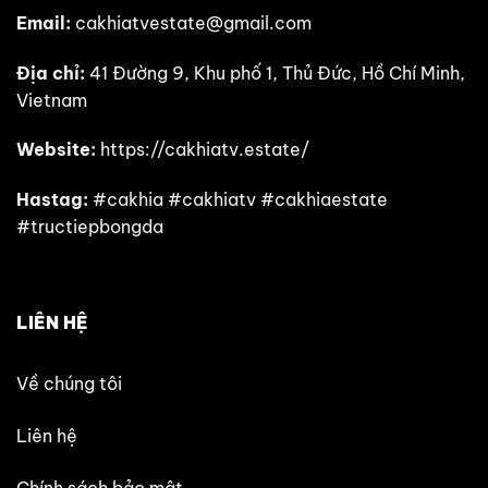
Email:
cakhiatvestate@gmail.com
Địa chỉ:
41 Đường 9, Khu phố 1, Thủ Đức, Hồ Chí Minh,
Vietnam
Website:
https://cakhiatv.estate/
Hastag:
#cakhia #cakhiatv #cakhiaestate
#tructiepbongda
LIÊN HỆ
Về chúng tôi
Liên hệ