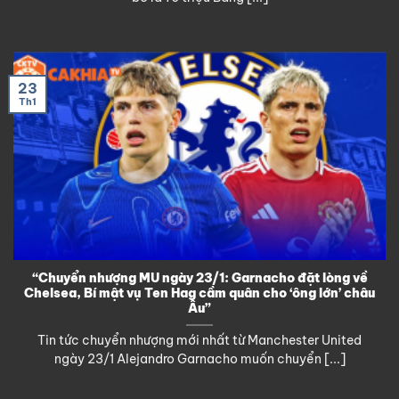
23
Th1
“Chuyển nhượng MU ngày 23/1: Garnacho đặt lòng về
Chelsea, Bí mật vụ Ten Hag cầm quân cho ‘ông lớn’ châu
Âu”
Tin tức chuyển nhượng mới nhất từ Manchester United
ngày 23/1 Alejandro Garnacho muốn chuyển [...]