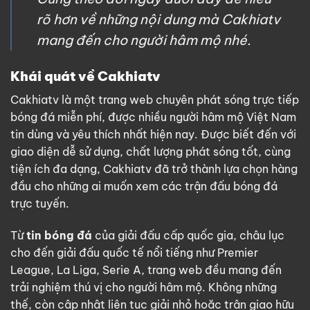
rõ hơn về những nội dung mà Cakhiatv
mang đến cho người hâm mộ nhé.
Khái quát về Cakhiatv
Cakhiatv là một trang web chuyên phát sóng trực tiếp
bóng đá miễn phí, được nhiều người hâm mộ Việt Nam
tin dùng và yêu thích nhất hiện nay. Được biết đến với
giao diện dễ sử dụng, chất lượng phát sóng tốt, cùng
tiện ích đa dạng, Cakhiatv đã trở thành lựa chọn hàng
đầu cho những ai muốn xem các trận đấu bóng đá
trực tuyến.
Từ
tin bóng đá
của giải đấu cấp quốc gia, châu lục
cho đến giải đấu quốc tế nổi tiếng như Premier
League, La Liga, Serie A, trang web đều mang đến
trải nghiệm thú vị cho người hâm mộ. Không những
thế, còn cập nhật liên tục giải nhỏ hoặc trận giao hữu