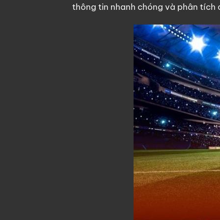
thông tin nhanh chóng và phân tích c