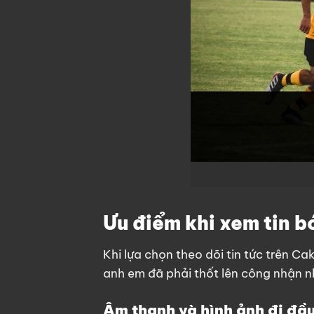
Ưu điểm khi xem tin b
Khi lựa chọn theo dõi tin tức
trên Cak
anh em đã phải thốt lên công nhận n
Âm thanh và hình ảnh đi đầu