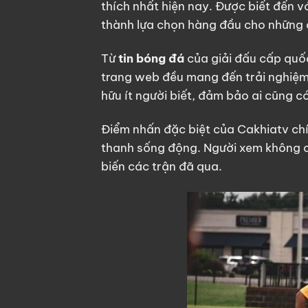
thích nhất hiện nay. Được biết đến v
thành lựa chọn hàng đầu cho những 
Từ
tin bóng đá
của giải đấu cấp quốc
trang web đều mang đến trải nghiệm 
hữu ít người biết, đảm bảo ai cũng 
Điểm nhấn đặc biệt của Cakhiatv chí
thanh sống động. Người xem không ch
biến các trận đã qua.