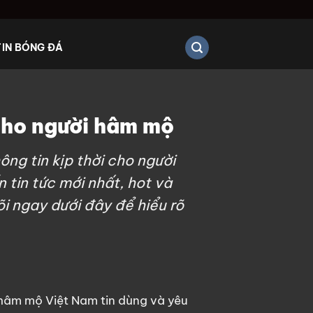
TIN BÓNG ĐÁ
 cho người hâm mộ
ng tin kịp thời cho người
tin tức mới nhất, hot và
i ngay dưới đây để hiểu rõ
 hâm mộ Việt Nam tin dùng và yêu