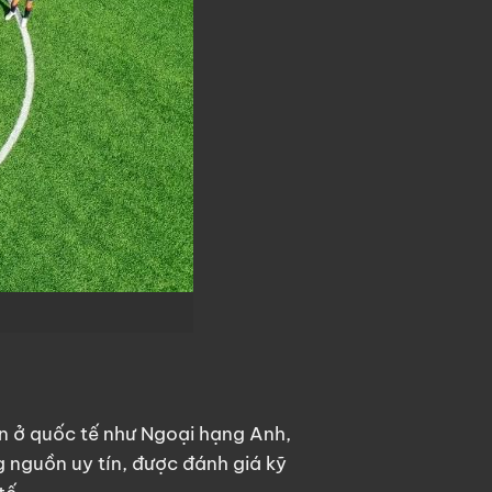
lớn ở quốc tế như Ngoại hạng Anh,
g nguồn uy tín, được đánh giá kỹ