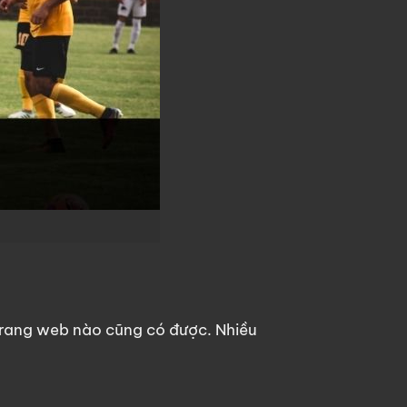
trang web nào cũng có được. Nhiều