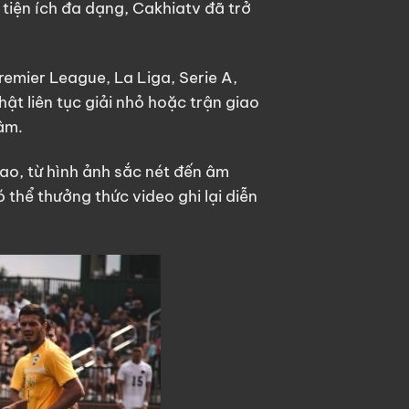
 tiện ích đa dạng, Cakhiatv đã trở
remier League, La Liga, Serie A,
t liên tục giải nhỏ hoặc trận giao
âm.
ao, từ hình ảnh sắc nét đến âm
thể thưởng thức video ghi lại diễn