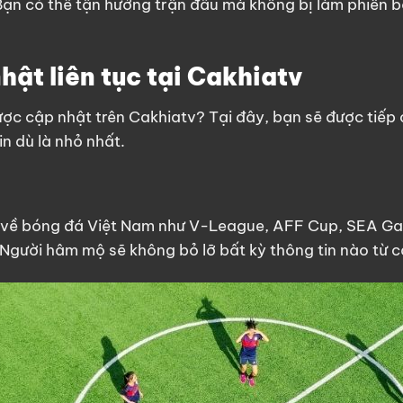
 Bạn có thể tận hưởng trận đấu mà không bị làm phiền
hật liên tục tại Cakhiatv
ợc cập nhật trên Cakhiatv? Tại đây, bạn sẽ được tiếp 
in dù là nhỏ nhất.
n về bóng đá Việt Nam như V-League, AFF Cup, SEA Ga
Người hâm mộ sẽ không bỏ lỡ bất kỳ thông tin nào từ c