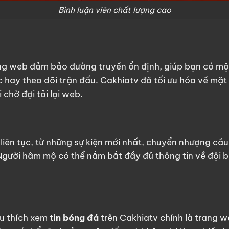
Bình luận viên chất lượng cao
ang web đảm bảo đường truyền ổn định, giúp bạn có mộ
c hay theo dõi trận đấu. Cakhiatv đã tối ưu hóa về mặt
 chờ đợi tải lại web.
liên tục, từ những sự kiện mới nhất, chuyển nhượng cầu
Người hâm mộ có thể nắm bắt đầy đủ thông tin về đội b
u thích xem
tin bóng đá
trên Cakhiatv chính là trang 