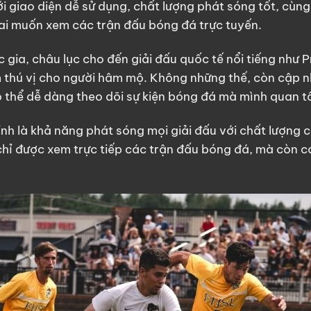
ới giao diện dễ sử dụng, chất lượng phát sóng tốt, cùng
ai muốn xem các trận đấu bóng đá trực tuyến.
 gia, châu lục cho đến giải đấu quốc tế nổi tiếng như P
thú vị cho người hâm mộ. Không những thế, còn cập nhậ
có thể dễ dàng theo dõi sự kiện bóng đá mà mình quan t
nh là khả năng phát sóng mọi giải đấu với chất lượng c
ỉ được xem trực tiếp các trận đấu bóng đá, mà còn có 