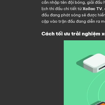
cần nhập tên đội bóng, giải đấu
lịch thi đấu chi tiết từ
Xoilac TV
,
đấu đang phát sóng sẽ được hiển 
cập vào trận đấu đang diễn ra mà
Cách tối ưu trải nghiệm 