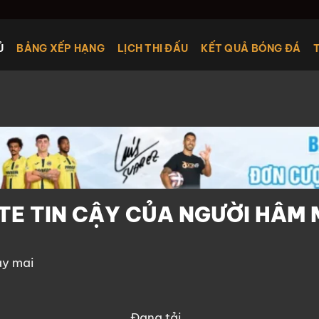
Ủ
BẢNG XẾP HẠNG
LỊCH THI ĐẤU
KẾT QUẢ BÓNG ĐÁ
TE TIN CẬY CỦA NGƯỜI HÂM
y mai
Đang tải…