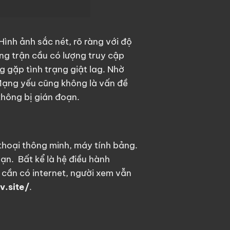
ình ảnh sắc nét, rõ ràng với độ
ng trận cầu có lượng truy cập
gặp tình trạng giật lag.
Nhờ
Mạng yếu cũng không là vấn đề
không bị gián đoạn.
 thoại thông minh, máy tính bảng.
oạn.
Bất kể là hệ điều hành
 cần có internet, người xem vẫn
v.site/
.