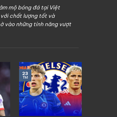
âm mộ bóng đá tại Việt
với chất lượng tốt và
hờ vào những tính năng vượt
22
23
Th1
Th1