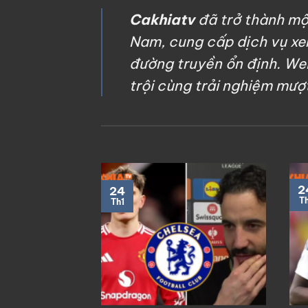
Cakhiatv
đã trở thành mộ
Nam, cung cấp dịch vụ xem
đường truyền ổn định. Web
trội cùng trải nghiệm mượ
2
24
Th
Th1