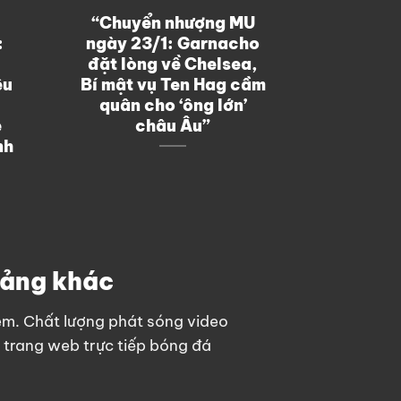
“Chuyển nhượng MU
“Chels
:
ngày 23/1: Garnacho
thầm th
đặt lòng về Chelsea,
đưa ngôi
ệu
Bí mật vụ Ten Hag cầm
sân Stam
quân cho ‘ông lớn’
e
châu Âu”
nh
tảng khác
xem. Chất lượng phát sóng video
p trang web
trực tiếp bóng đá