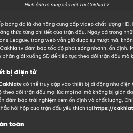
Hình ảnh rõ ràng sắc nét tại CakhiaTV
iếp bóng đá
là khả năng cung cấp video chất lượng HD. H
ởng thức từng chi tiết của trận đấu. Ngay cả trong nhữ
s League, trang web vẫn giữ được sự mượt mà, không 
Cakhia tv đảm bảo tốc độ phát sóng nhanh, ổn định. 
ộ phân giải xuống SD để tiếp tục theo dõi trận đấu mà 
t bị điện tử
Cakhiatv
có thể truy cập vào thiết bị di động như điện
 theo dõi trận đấu mọi lúc mọi nơi mà không bị gián đ
ẫn đảm bảo trải nghiệm xem ổn định và chất lượng. Chỉ
hắc hồi hộp của trận đấu yêu thích tại
https://cakhiat
àn toàn