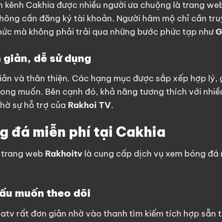
ến kênh Cakhia được nhiều người ưa chuộng là trang w
ông cần đăng ký tài khoản. Người hâm mộ chỉ cần tru
ức mà không phải trải qua những bước phức tạp như
G
 giản, dễ sử dụng
giản và thân thiện. Các hạng mục được sắp xếp hợp lý,
mong muốn.
Bên cạnh đó, khả năng tương thích với nhiề
 nhờ sự hỗ trợ của
Rakhoi TV
.
 đá miễn phí tại Cakhia
a trang web
Rakhoitv
là cung cấp dịch vụ xem bóng đá
đấu muốn theo dõi
iatv rất đơn giản nhờ vào thanh tìm kiếm tích hợp sẵn 