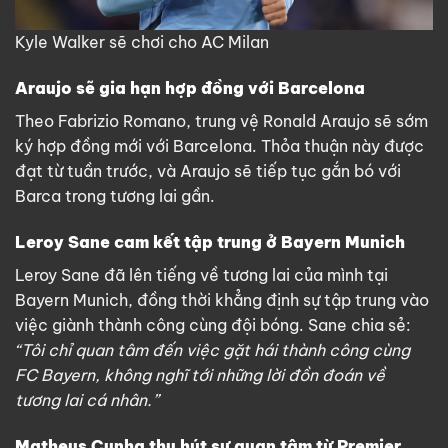
Kyle Walker sẽ chơi cho AC Milan
Araujo sẽ gia hạn hợp đồng với Barcelona
Theo Fabrizio Romano, trung vệ Ronald Araujo sẽ sớm
ký hợp đồng mới với Barcelona. Thỏa thuận này được
đạt từ tuần trước, và Araujo sẽ tiếp tục gắn bó với
Barca trong tương lai gần.
Leroy Sane cam kết tập trung ở Bayern Munich
Leroy Sane đã lên tiếng về tương lai của mình tại
Bayern Munich, đồng thời khẳng định sự tập trung vào
việc giành thành công cùng đội bóng. Sane chia sẻ:
“Tôi chỉ quan tâm đến việc gặt hái thành công cùng
FC Bayern, không nghĩ tới những lời đồn đoán về
tương lai cá nhân.”
Matheus Cunha thu hút sự quan tâm từ Premier