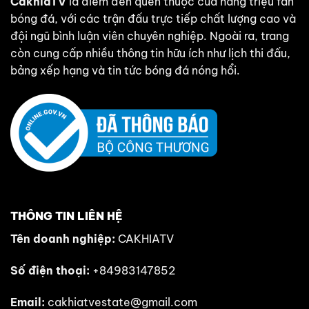
CakhiaTV
là điểm đến quen thuộc của hàng triệu fan
bóng đá, với các trận đấu trực tiếp chất lượng cao và
đội ngũ bình luận viên chuyên nghiệp. Ngoài ra, trang
còn cung cấp nhiều thông tin hữu ích như lịch thi đấu,
bảng xếp hạng và tin tức bóng đá nóng hổi.
THÔNG TIN LIÊN HỆ
Tên doanh nghiệp:
CAKHIATV
Số điện thoại:
+84983147852
Email:
cakhiatvestate@gmail.com