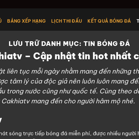
Ủ
BẢNG XẾP HẠNG
LỊCH THI ĐẤU
KẾT QUẢ BÓNG ĐÁ
LƯU TRỮ DANH MỤC:
TIN BÓNG ĐÁ
iatv – Cập nhật tin hot nhất
 liên tục mỗi ngày nhằm mang đến những thô
c tâm lý của độc giả nên luôn luôn mang đến 
u trong nước cũng như quốc tế. Cùng theo dõ
à Cakhiatv mang đến cho người hâm mộ nhé.
v
át sóng trực tiếp bóng đá miễn phí, được nhiều người