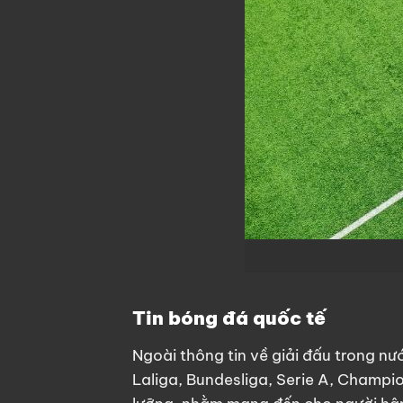
Tin bóng đá quốc tế
Ngoài thông tin về giải đấu trong n
Laliga, Bundesliga, Serie A, Champi