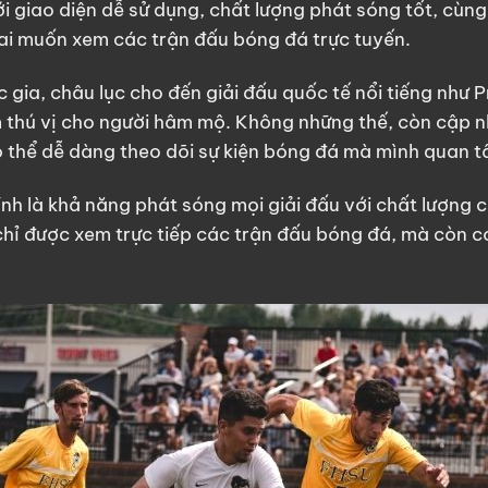
ới giao diện dễ sử dụng, chất lượng phát sóng tốt, cùng
ai muốn xem các trận đấu bóng đá trực tuyến.
 gia, châu lục cho đến giải đấu quốc tế nổi tiếng như P
thú vị cho người hâm mộ. Không những thế, còn cập nhậ
có thể dễ dàng theo dõi sự kiện bóng đá mà mình quan t
nh là khả năng phát sóng mọi giải đấu với chất lượng c
ỉ được xem trực tiếp các trận đấu bóng đá, mà còn có 