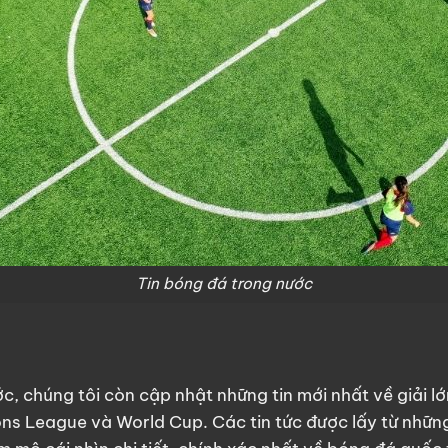
Tin bóng đá trong nước
ước, chúng tôi còn cập nhật những
tin mới nhất về giải 
ons League và World Cup. Các tin tức được lấy từ nhữn