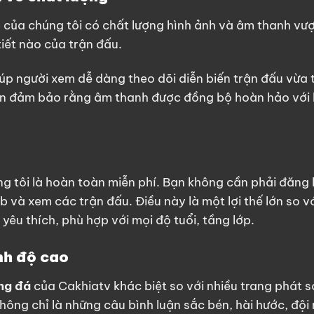
của chúng tôi có chất lượng hình ảnh và âm thanh vượt 
tiết nào của trận đấu.
úp người xem dễ dàng theo dõi diễn biến trận đấu vừa
ôn đảm bảo rằng âm thanh được đồng bộ hoàn hảo với h
g tôi là hoàn toàn miễn phí. Bạn không cần phải đăng 
 và xem các trận đấu. Điều này là một lợi thế lớn so v
 yêu thích, phù hợp với mọi độ tuổi, tầng lớp.
ình độ cao
óng đá
của Cakhiatv khác biệt so với nhiều trang phát só
Không chỉ là những câu bình luận sắc bén, hài hước, đội