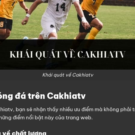
Khái quát về Cakhiatv
óng đá trên Cakhiatv
hiatv, bạn sẽ nhận thấy nhiều ưu điểm mà không phải 
hững điểm nổi bật này của trang web.
 về chất lượng