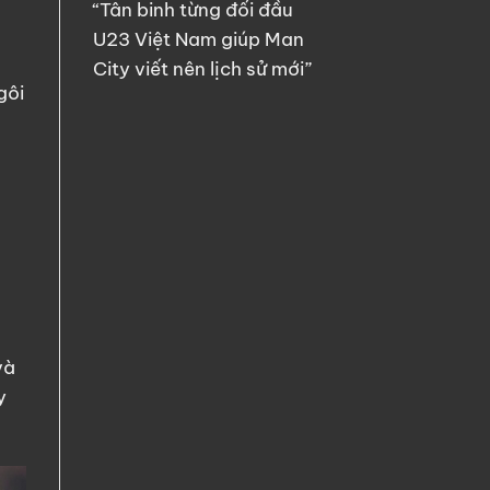
“Tân binh từng đối đầu
U23 Việt Nam giúp Man
City viết nên lịch sử mới”
gôi
và
y