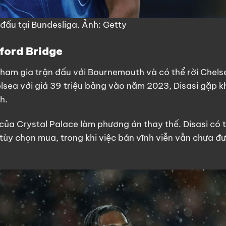
 đấu tại Bundesliga. Ảnh: Getty
mford Bridge
ham gia trận đấu với Bournemouth và có thể rời Chels
elsea với giá 39 triệu bảng vào năm 2023, Disasi gặp k
h.
của Crystal Palace làm phương án thay thế. Disasi có 
tùy chọn mua, trong khi việc bán vĩnh viễn vẫn chưa đ