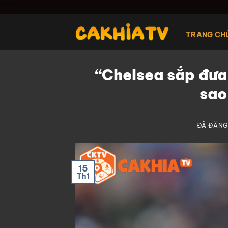
Chuyển
"
" "
"
đến
nội
TRANG CH
dung
“Chelsea sắp đưa 
sao
ĐÃ ĐĂNG
15
Th1