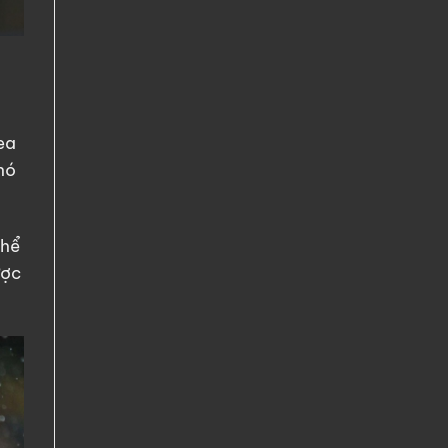
ea
hó
thể
ược