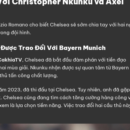
Với Christopher Nkunku và Axel
izio Romano cho biết Chelsea sẽ sớm chia tay với hai n
ong đội hình.
 Được Trao Đổi Với Bayern Munich
CakhiaTV
, Chelsea đã bắt đầu đàm phán với tiền đạo
hai mùa giải. Nkunku nhận được sự quan tâm từ Bayern
thủ tấn công chất lượng.
ăm 2023, đã thi đấu tại Chelsea. Tuy nhiên, anh đã gặp
ốt. Chelsea cũng đang tìm cách tăng cường hàng công 
em là lựa chọn tiềm năng. Việc trao đổi hai cầu thủ nà