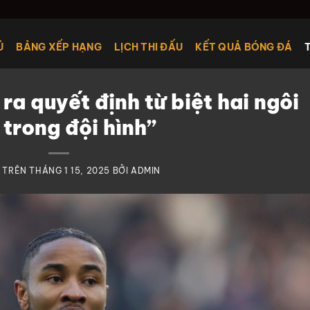
Ủ
BẢNG XẾP HẠNG
LỊCH THI ĐẤU
KẾT QUẢ BÓNG ĐÁ
ra quyết định từ biệt hai ngôi
 trong đội hình”
 TRÊN
THÁNG 1 15, 2025
BỞI
ADMIN