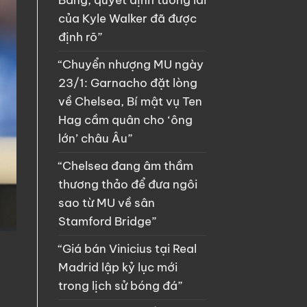
Bảng, quyết định tương lai
của Kyle Walker đã được
định rõ”
“Chuyển nhượng MU ngày
23/1: Garnacho đặt lòng
về Chelsea, Bí mật vụ Ten
Hag cầm quân cho ‘ông
lớn’ châu Âu”
“Chelsea đang âm thầm
thương thảo để đưa ngôi
sao từ MU về sân
Stamford Bridge”
“Giá bán Vinicius tại Real
Madrid lập kỷ lục mới
trong lịch sử bóng đá”