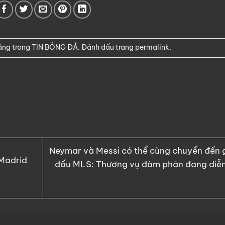
ăng trong
TIN BÓNG ĐÁ
. Đánh dấu trang
permalink
.
Neymar và Messi có thể cùng chuyển đến g
 Madrid
đấu MLS: Thương vụ đàm phán đang diễn