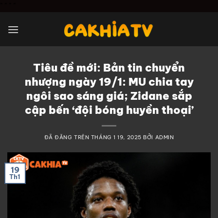
Chuyển
"
" "
"
đến
nội
dung
Tiêu đề mới: Bản tin chuyển
nhượng ngày 19/1: MU chia tay
ngôi sao sáng giá; Zidane sắp
cập bến ‘đội bóng huyền thoại’
ĐÃ ĐĂNG TRÊN
THÁNG 1 19, 2025
BỞI
ADMIN
19
Th1