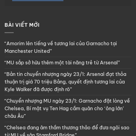
BÀI VIẾT MỚI
“Amorim lên tiếng về tương lai của Garnacho tại
Manchester United”
“MU sắp sở hữu thêm một tài năng trẻ từ Arsenal”
“Bản tin chuyển nhượng ngày 23/1: Arsenal đạt thỏa
thuận trị giá 70 triệu Bảng, quyết định tương lai của
Kyle Walker đã được định rõ”
“Chuyển nhượng MU ngày 23/1: Garnacho đặt lòng về
Chelsea, Bí mật vụ Ten Hag cầm quân cho ‘ông lớn’
châu Âu”
“Chelsea đang âm thầm thương thảo để đưa ngôi sao
từ MU về sân Stamford Bridge”