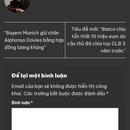
Tiêu đề mới: “Barca chịu
“Bayern Munich giữ chân
tổn thất 10 triệu euro do
Alphonso Davies bằng hợp
cầu thủ đã chia tay CLB 3
đồng lương khủng”
năm trước”
Để lại một bình luận
Email của bạn sẽ không được hiển thị công
khai.
Các trường bắt buộc được đánh dấu
*
Bình luận
*