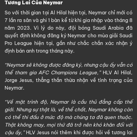
Tương Lai Của Neymar
So với thời gian tại Al Hilal hiện tại, Neymar chỉ mới có
7 lần ra sân và ghi 1 bàn kể từ khi gia nhập vào tháng 8
năm 2023. Vì lý do này, đội bóng Saudi Arabia đã
quyết định không đăng ký Neymar cho mùa giải Saudi
Pro League hiện tại, gần như chắc chắn xác nhận ý
định bán anh trong tháng này.
“Neymar sẽ không được đăng ký, nhưng cậu ấy vẫn có
thể tham gia AFC Champions League,”
HLV Al Hilal,
Jorge Jesus, thẳng thắn thừa nhận về tình trạng của
Neymar.
“Về mặt trình độ, Neymar là cầu thủ đẳng cấp thế
giới. Nhưng sự thật là, về thể chất, Neymar không còn
có thể thi đấu ở mức độ mà chúng ta đã quen thuộc.
Thật không may, mọi thứ đã trở nên khó khăn đối với
cậu ấy,”
HLV Jesus nói thêm khi được hỏi về tương lai