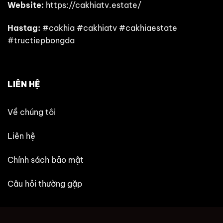
Website:
https://cakhiatv.estate/
Hastag:
#cakhia #cakhiatv #cakhiaestate
#tructiepbongda
LIÊN HỆ
Về chúng tôi
Liên hệ
Chính sách bảo mật
Câu hỏi thường gặp