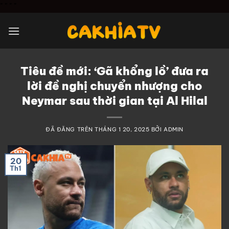
Chuyển
"
" "
"
đến
nội
dung
Tiêu đề mới: ‘Gã khổng lồ’ đưa ra
lời đề nghị chuyển nhượng cho
Neymar sau thời gian tại Al Hilal
ĐÃ ĐĂNG TRÊN
THÁNG 1 20, 2025
BỞI
ADMIN
20
Th1