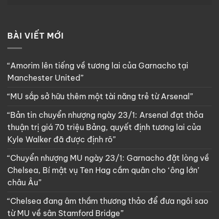
BÀI VIẾT MỚI
“Amorim lên tiếng về tương lai của Garnacho tại
Manchester United”
“MU sắp sở hữu thêm một tài năng trẻ từ Arsenal”
“Bản tin chuyển nhượng ngày 23/1: Arsenal đạt thỏa
thuận trị giá 70 triệu Bảng, quyết định tương lai của
Kyle Walker đã được định rõ”
“Chuyển nhượng MU ngày 23/1: Garnacho đặt lòng về
Chelsea, Bí mật vụ Ten Hag cầm quân cho ‘ông lớn’
châu Âu”
“Chelsea đang âm thầm thương thảo để đưa ngôi sao
từ MU về sân Stamford Bridge”