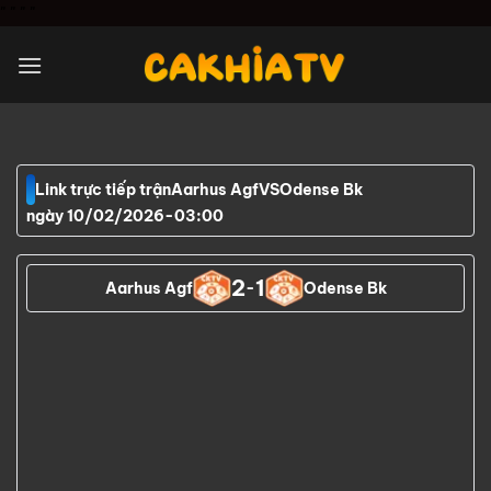
Chuyển
"
" "
"
đến
nội
dung
Link trực tiếp trận
Aarhus Agf
VS
Odense Bk
ngày 10/02/2026
-
03:00
2
1
Aarhus Agf
-
Odense Bk