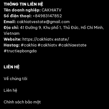
THÔNG TIN LIÊN HỆ
Tên doanh nghiệp:
CAKHIATV
Số điện thoại:
+84983147852
Email:
cakhiatvestate@gmail.com
Địa chỉ:
41 Đường 9, Khu phố 1, Thủ Đức, Hồ Chí Minh,
Vietnam
Website:
https://cakhiatv.estate/
Hastag:
#cakhia #cakhiatv #cakhiaestate
#tructiepbongda
LIÊN HỆ
Về chúng tôi
Liên hệ
Chính sách bảo mật