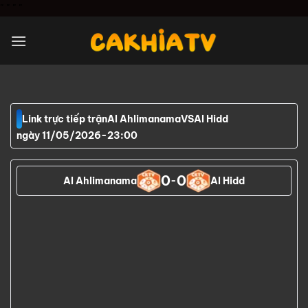
Chuyển
"
" "
"
đến
nội
dung
Link trực tiếp trận
Al Ahlimanama
VS
Al Hidd
ngày 11/05/2026
-
23:00
0
0
Al Ahlimanama
-
Al Hidd