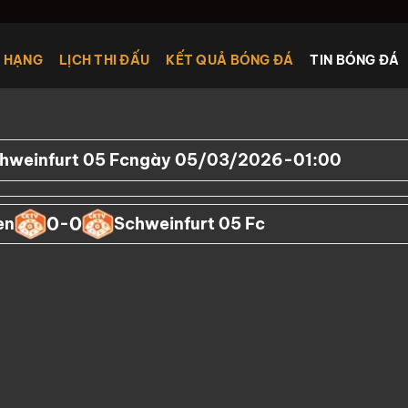
 HẠNG
LỊCH THI ĐẤU
KẾT QUẢ BÓNG ĐÁ
TIN BÓNG ĐÁ
hweinfurt 05 Fc
ngày 05/03/2026
-
01:00
0
0
en
-
Schweinfurt 05 Fc