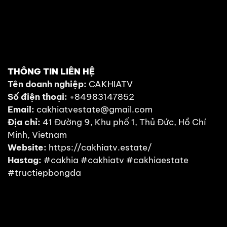
THÔNG TIN LIÊN HỆ
Tên doanh nghiệp:
CAKHIATV
Đang tải video...
Số điện thoại:
+84983147852
Email:
cakhiatvestate@gmail.com
Địa chỉ:
41 Đường 9, Khu phố 1, Thủ Đức, Hồ Chí
Minh, Vietnam
Website:
https://cakhiatv.estate/
Hastag:
#cakhia #cakhiatv #cakhiaestate
#tructiepbongda