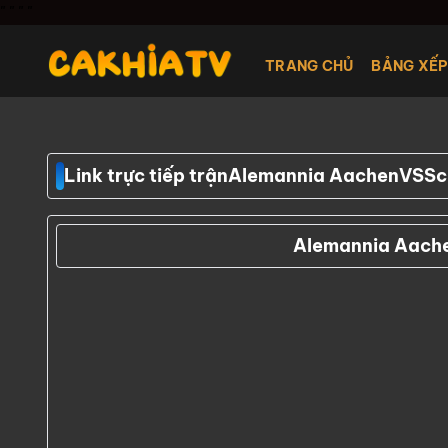
Chuyển
"
" "
"
đến
nội
TRANG CHỦ
BẢNG XẾP
dung
Link trực tiếp trận
Alemannia Aachen
VS
Sc
Alemannia Aach