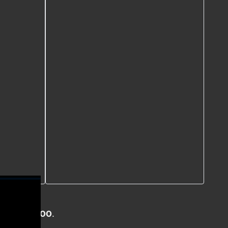
vào lúc
01:00
.