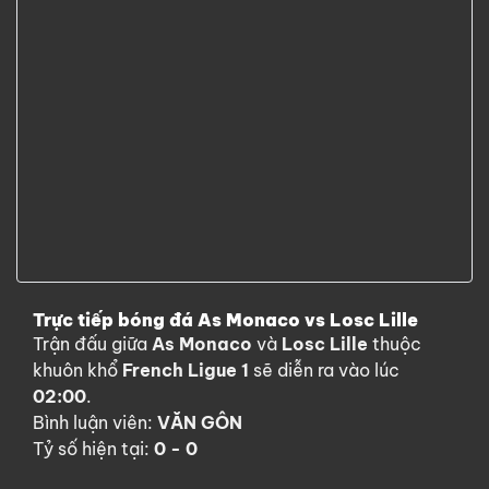
Trực tiếp bóng đá As Monaco vs Losc Lille
Trận đấu giữa
As Monaco
và
Losc Lille
thuộc
khuôn khổ
French Ligue 1
sẽ diễn ra vào lúc
02:00
.
Bình luận viên:
VĂN GÔN
Tỷ số hiện tại:
0 - 0