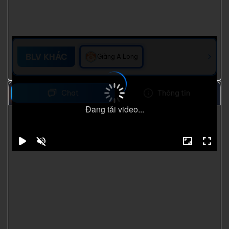
BLV KHÁC
Giàng A Long
Chat
Thông tin
Đang tải video...