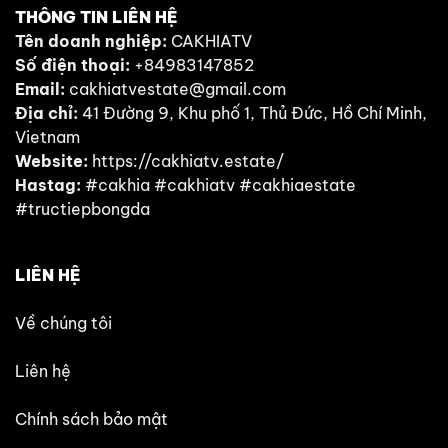
THÔNG TIN LIÊN HỆ
Tên doanh nghiệp:
CAKHIATV
Số điện thoại:
+84983147852
Email:
cakhiatvestate@gmail.com
Địa chỉ:
41 Đường 9, Khu phố 1, Thủ Đức, Hồ Chí Minh,
Vietnam
Website:
https://cakhiatv.estate/
Hastag:
#cakhia #cakhiatv #cakhiaestate
#tructiepbongda
LIÊN HỆ
Về chúng tôi
Liên hệ
Chính sách bảo mật