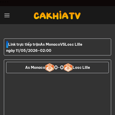
Chuyển
"
" "
"
đến
nội
dung
Link trực tiếp trận
As Monaco
VS
Losc Lille
ngày 11/05/2026
-
02:00
0
0
As Monaco
-
Losc Lille