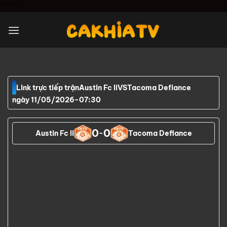
Chuyển
"
" "
"
đến
nội
dung
Link trực tiếp trận
Austin Fc Ii
VS
Tacoma Defiance
ngày 11/05/2026
-
07:30
0
0
Austin Fc Ii
-
Tacoma Defiance