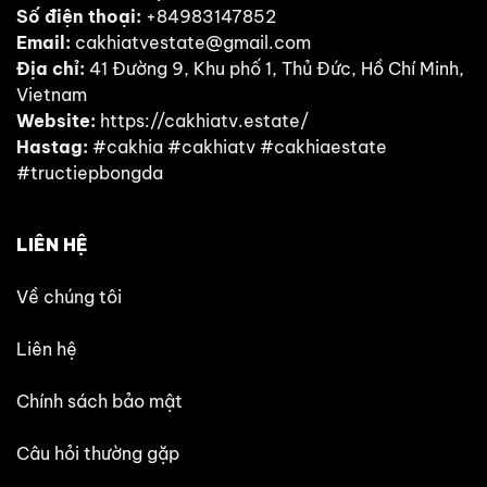
Số điện thoại:
+84983147852
Email:
cakhiatvestate@gmail.com
Địa chỉ:
41 Đường 9, Khu phố 1, Thủ Đức, Hồ Chí Minh,
Vietnam
Website:
https://cakhiatv.estate/
Hastag:
#cakhia #cakhiatv #cakhiaestate
#tructiepbongda
LIÊN HỆ
Về chúng tôi
Liên hệ
Chính sách bảo mật
Câu hỏi thường gặp