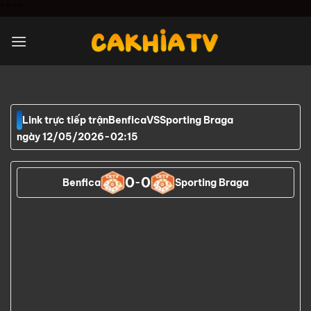
Chuyển
"
" "
"
đến
nội
dung
Link trực tiếp trận
Benfica
VS
Sporting Braga
ngày 12/05/2026
-
02:15
0
0
Benfica
-
Sporting Braga