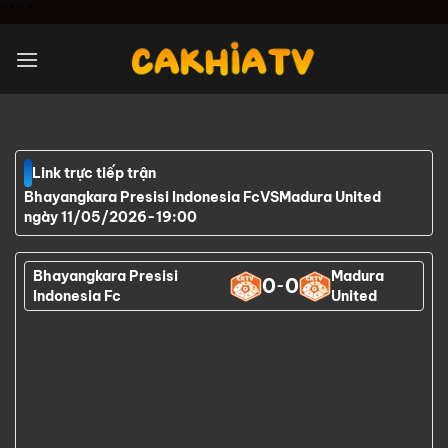
Chuyển
"
" "
"
đến
nội
dung
Link trực tiếp trận
Bhayangkara Presisi Indonesia Fc
VS
Madura United
ngày 11/05/2026
-
19:00
Bhayangkara Presisi
Madura
0
0
-
Indonesia Fc
United