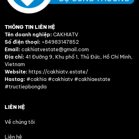
THÔNG TIN LIÊN HỆ
Tên doanh nghiệp:
CAKHIATV
Số điện thoại:
+84983147852
Email:
cakhiatvestate@gmail.com
Địa chỉ:
41 Đường 9, Khu phố 1, Thủ Đức, Hồ Chí Minh,
Vietnam
Website:
https://cakhiatv.estate/
Hastag:
#cakhia #cakhiatv #cakhiaestate
#tructiepbongda
LIÊN HỆ
Về chúng tôi
Liên hệ