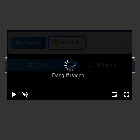
BLV KHÁC
PHONG VÂN
Chat
Thông tin
Đang tải video...