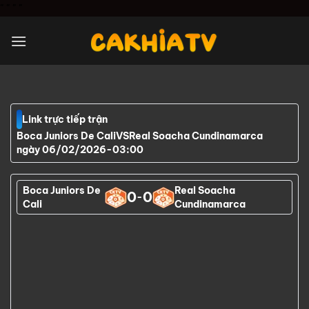
Chuyển
"
" "
"
đến
nội
dung
Link trực tiếp trận
Boca Juniors De Cali
VS
Real Soacha Cundinamarca
ngày 06/02/2026
-
03:00
Boca Juniors De
Real Soacha
0
0
-
Cali
Cundinamarca