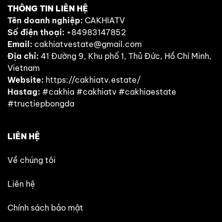
THÔNG TIN LIÊN HỆ
Tên doanh nghiệp:
CAKHIATV
Số điện thoại:
+84983147852
Email:
cakhiatvestate@gmail.com
Địa chỉ:
41 Đường 9, Khu phố 1, Thủ Đức, Hồ Chí Minh,
Vietnam
Website:
https://cakhiatv.estate/
Hastag:
#cakhia #cakhiatv #cakhiaestate
#tructiepbongda
LIÊN HỆ
Về chúng tôi
Liên hệ
Chính sách bảo mật