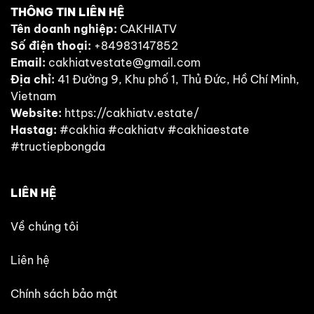
THÔNG TIN LIÊN HỆ
Tên doanh nghiệp:
CAKHIATV
Số điện thoại:
+84983147852
Email:
cakhiatvestate@gmail.com
Địa chỉ:
41 Đường 9, Khu phố 1, Thủ Đức, Hồ Chí Minh,
Vietnam
Website:
https://cakhiatv.estate/
Hastag:
#cakhia #cakhiatv #cakhiaestate
#tructiepbongda
LIÊN HỆ
Về chúng tôi
Liên hệ
Chính sách bảo mật