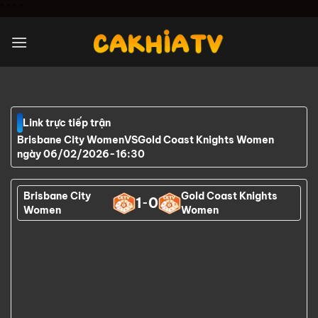
Chuyển
"
" "
"
đến
nội
dung
Link trực tiếp trận
Brisbane City Women
VS
Gold Coast Knights Women
ngày 06/02/2026
-
16:30
Brisbane City
Gold Coast Knights
1
0
-
Women
Women