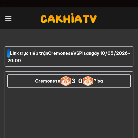
Chuyển
"
" "
"
đến
nội
dung
Link trực tiếp trận
Cremonese
VS
Pisa
ngày 10/05/2026
-
20:00
3
0
Cremonese
-
Pisa