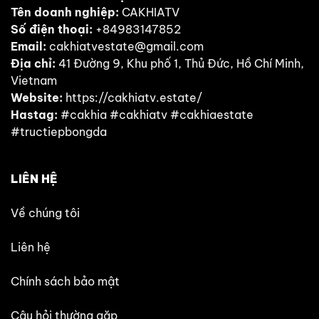
Tên doanh nghiệp:
CAKHIATV
Số điện thoại:
+84983147852
Email:
cakhiatvestate@gmail.com
Địa chỉ:
41 Đường 9, Khu phố 1, Thủ Đức, Hồ Chí Minh,
Vietnam
Website:
https://cakhiatv.estate/
Hastag:
#cakhia #cakhiatv #cakhiaestate
#tructiepbongda
LIÊN HỆ
Về chúng tôi
Liên hệ
Chính sách bảo mật
Câu hỏi thường gặp