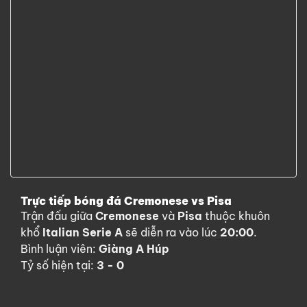
Trực tiếp bóng đá Cremonese vs Pisa
Trận đấu giữa
Cremonese
và
Pisa
thuộc khuôn
khổ
Italian Serie A
sẽ diễn ra vào lúc
20:00
.
Bình luận viên:
Giàng A Húp
Tỷ số hiện tại:
3 - 0