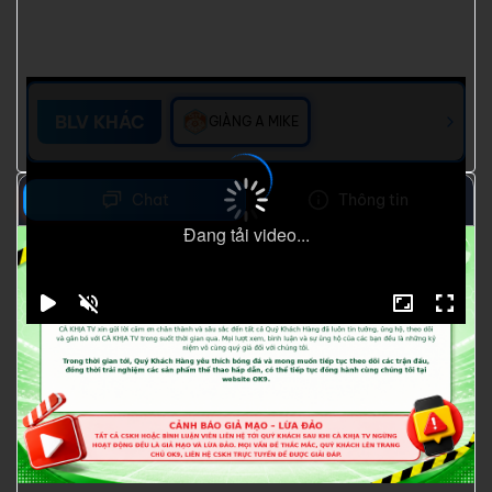
BLV KHÁC
GIÀNG A MIKE
Chat
Thông tin
Đang tải video...