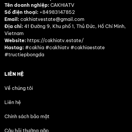
Tên doanh nghiệp:
CAKHIATV
Số điện thoại:
+84983147852
Email:
cakhiatvestate@gmail.com
Địa chỉ:
41 Đường 9, Khu phố 1, Thủ Đức, Hồ Chí Minh,
Vietnam
Website:
https://cakhiatv.estate/
Hastag:
#cakhia #cakhiatv #cakhiaestate
#tructiepbongda
LIÊN HỆ
Về chúng tôi
Liên hệ
Chính sách bảo mật
Câu hỏi thường gặp