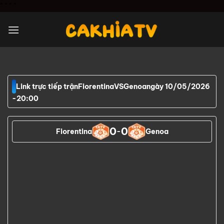
Chuyển
"
" "
"
đến
nội
dung
Link trực tiếp trận
Fiorentina
VS
Genoa
ngày 10/05/2026
-
20:00
0
0
Fiorentina
-
Genoa