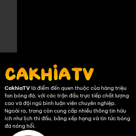
Trực tiếp bóng đá Havre Athletic Club vs Ma
Trận đấu giữa
Havre Athletic Club
và
Marseill
Bình luận viên:
HOÀNG CÁI
Tỷ số hiện tại:
0 - 0
CakhiaTV
là điểm đến quen thuộc của hàng triệu
fan bóng đá, với các trận đấu trực tiếp chất lượng
cao và đội ngũ bình luận viên chuyên nghiệp.
Ngoài ra, trang còn cung cấp nhiều thông tin hữu
ích như lịch thi đấu, bảng xếp hạng và tin tức bóng
đá nóng hổi.