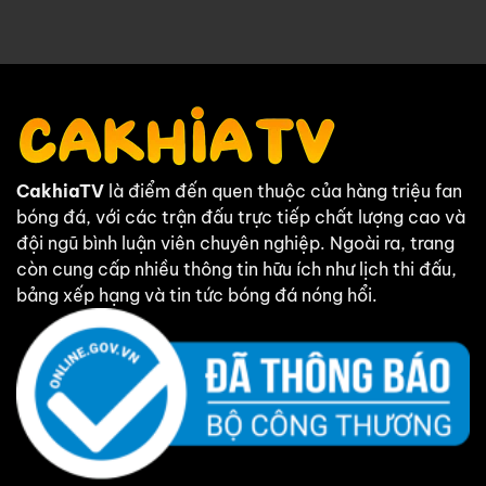
CakhiaTV
là điểm đến quen thuộc của hàng triệu fan
bóng đá, với các trận đấu trực tiếp chất lượng cao và
đội ngũ bình luận viên chuyên nghiệp. Ngoài ra, trang
còn cung cấp nhiều thông tin hữu ích như lịch thi đấu,
bảng xếp hạng và tin tức bóng đá nóng hổi.