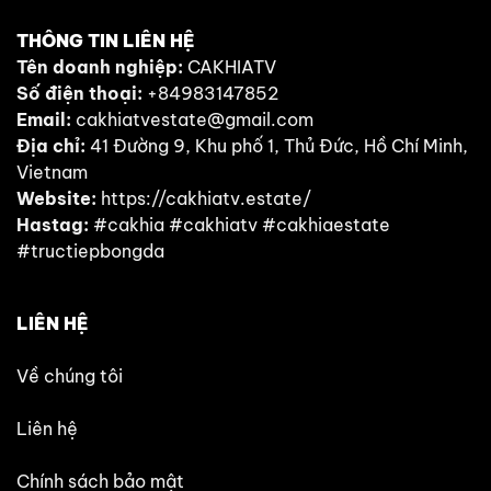
THÔNG TIN LIÊN HỆ
Tên doanh nghiệp:
CAKHIATV
Số điện thoại:
+84983147852
Email:
cakhiatvestate@gmail.com
Địa chỉ:
41 Đường 9, Khu phố 1, Thủ Đức, Hồ Chí Minh,
Vietnam
Website:
https://cakhiatv.estate/
Hastag:
#cakhia #cakhiatv #cakhiaestate
#tructiepbongda
LIÊN HỆ
Về chúng tôi
Liên hệ
Chính sách bảo mật