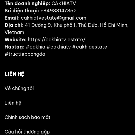
Tên doanh nghiệp:
CAKHIATV
Số điện thoại:
+84983147852
Email:
cakhiatvestate@gmail.com
Địa chỉ:
41 Đường 9, Khu phố 1, Thủ Đức, Hồ Chí Minh,
Vietnam
Website:
https://cakhiatv.estate/
Hastag:
#cakhia #cakhiatv #cakhiaestate
#tructiepbongda
LIÊN HỆ
Về chúng tôi
Liên hệ
Chính sách bảo mật
Câu hỏi thường gặp