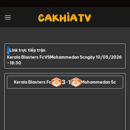
Chuyển
"
" "
"
đến
nội
dung
Link trực tiếp trận
Kerala Blasters Fc
VS
Mohammedan Sc
ngày 10/05/2026
-
18:30
3
1
Kerala Blasters Fc
-
Mohammedan Sc