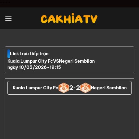
Chuyển
"
" "
"
đến
nội
dung
Link trực tiếp trận
Kuala Lumpur City Fc
VS
Negeri Sembilan
ngày 10/05/2026
-
19:15
2
2
Kuala Lumpur City Fc
-
Negeri Sembilan