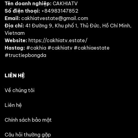
Tên doanh nghiệp:
CAKHIATV
Số điện thoại:
+84983147852
Email:
cakhiatvestate@gmail.com
Địa chỉ:
41 Đường 9, Khu phố 1, Thủ Đức, Hồ Chí Minh,
Vietnam
Website:
https://cakhiatv.estate/
Hastag:
#cakhia #cakhiatv #cakhiaestate
#tructiepbongda
LIÊN HỆ
Về chúng tôi
Liên hệ
Chính sách bảo mật
Câu hỏi thường gặp