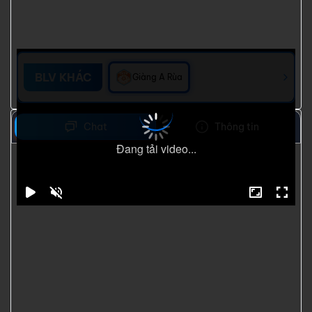
BLV KHÁC
Giàng A Rùa
Chat
Thông tin
Đang tải video...