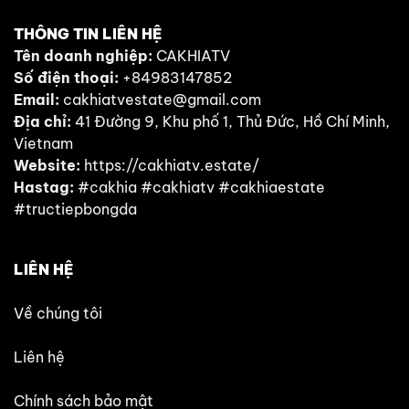
THÔNG TIN LIÊN HỆ
Tên doanh nghiệp:
CAKHIATV
Số điện thoại:
+84983147852
Email:
cakhiatvestate@gmail.com
Địa chỉ:
41 Đường 9, Khu phố 1, Thủ Đức, Hồ Chí Minh,
Vietnam
Website:
https://cakhiatv.estate/
Hastag:
#cakhia #cakhiatv #cakhiaestate
#tructiepbongda
LIÊN HỆ
Về chúng tôi
Liên hệ
Chính sách bảo mật