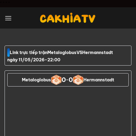
Chuyển
"
" "
"
đến
nội
dung
Link trực tiếp trận
Metaloglobus
VS
Hermannstadt
ngày 11/05/2026
-
22:00
0
0
Metaloglobus
-
Hermannstadt