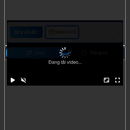
BLV KHÁC
GIÀNG A TỨ
Chat
Thông tin
Đang tải video...