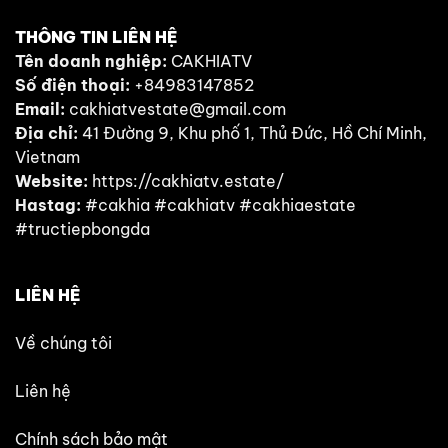
THÔNG TIN LIÊN HỆ
Tên doanh nghiệp:
CAKHIATV
Số điện thoại:
+84983147852
Email:
cakhiatvestate@gmail.com
Địa chỉ:
41 Đường 9, Khu phố 1, Thủ Đức, Hồ Chí Minh,
Vietnam
Website:
https://cakhiatv.estate/
Hastag:
#cakhia #cakhiatv #cakhiaestate
#tructiepbongda
LIÊN HỆ
Về chúng tôi
Liên hệ
Chính sách bảo mật