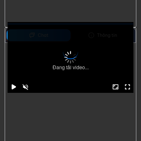
Chat
Thông tin
Đang tải video...