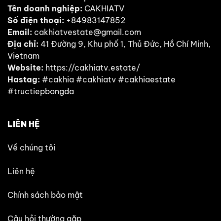
Tên doanh nghiệp:
CAKHIATV
Số điện thoại:
+84983147852
Email:
cakhiatvestate@gmail.com
Địa chỉ:
41 Đường 9, Khu phố 1, Thủ Đức, Hồ Chí Minh,
Vietnam
Website:
https://cakhiatv.estate/
Hastag:
#cakhia #cakhiatv #cakhiaestate
#tructiepbongda
LIÊN HỆ
Về chúng tôi
Liên hệ
Chính sách bảo mật
Câu hỏi thường gặp