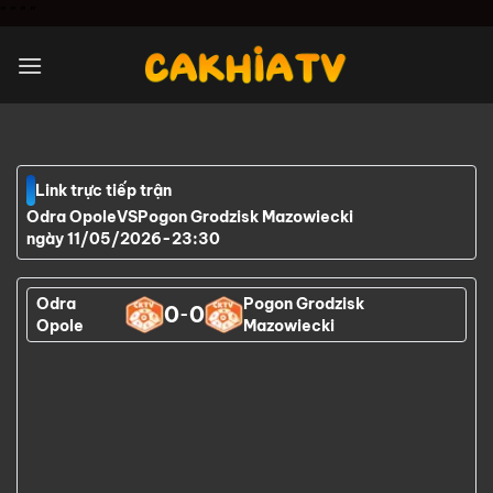
Chuyển
"
" "
"
đến
nội
dung
Link trực tiếp trận
Odra Opole
VS
Pogon Grodzisk Mazowiecki
ngày 11/05/2026
-
23:30
Odra
Pogon Grodzisk
0
0
-
Opole
Mazowiecki