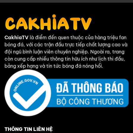
CakhiaTV
là điểm đến quen thuộc của hàng triệu fan
bóng đá, với các trận đấu trực tiếp chất lượng cao và
đội ngũ bình luận viên chuyên nghiệp. Ngoài ra, trang
còn cung cấp nhiều thông tin hữu ích như lịch thi đấu,
bảng xếp hạng và tin tức bóng đá nóng hổi.
THÔNG TIN LIÊN HỆ