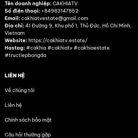
Tên doanh nghiệp:
CAKHIATV
Số điện thoại:
+84983147852
Email:
cakhiatvestate@gmail.com
Địa chỉ:
41 Đường 9, Khu phố 1, Thủ Đức, Hồ Chí Minh,
Vietnam
Website:
https://cakhiatv.estate/
Hastag:
#cakhia #cakhiatv #cakhiaestate
#tructiepbongda
LIÊN HỆ
Về chúng tôi
Liên hệ
Chính sách bảo mật
Câu hỏi thường gặp