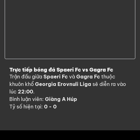
Trực tiếp bóng đá Spaeri Fc vs Gagra Fc
Trận đấu giữa
Spaeri Fc
và
Gagra Fc
thuộc
khuôn khổ
Georgia Erovnuli Liga
sẽ diễn ra vào
lúc
22:00
.
Bình luận viên:
Giàng A Húp
Tỷ số hiện tại:
0 - 0