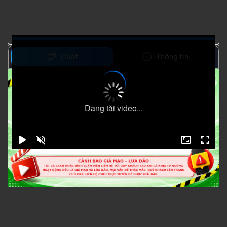
Chat
Thông tin
Đang tải video...