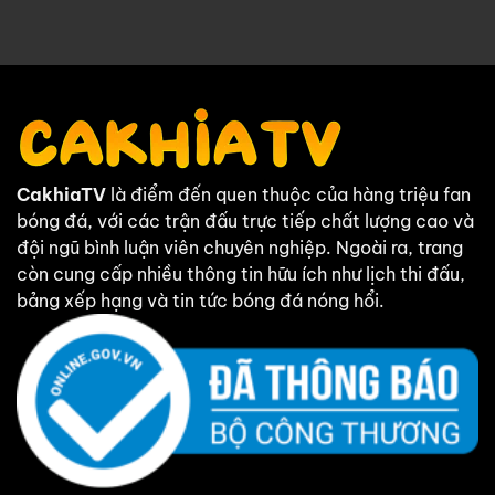
CakhiaTV
là điểm đến quen thuộc của hàng triệu fan
bóng đá, với các trận đấu trực tiếp chất lượng cao và
đội ngũ bình luận viên chuyên nghiệp. Ngoài ra, trang
còn cung cấp nhiều thông tin hữu ích như lịch thi đấu,
bảng xếp hạng và tin tức bóng đá nóng hổi.