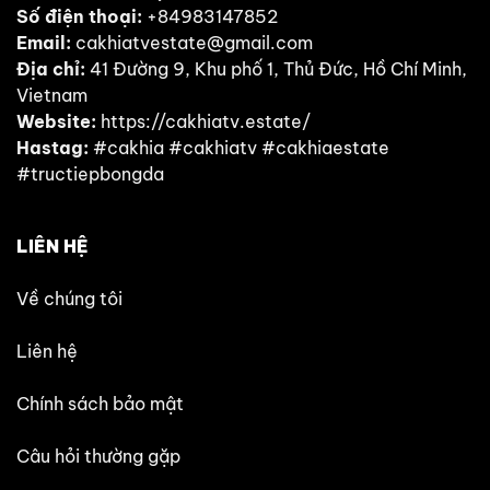
Số điện thoại:
+84983147852
Email:
cakhiatvestate@gmail.com
Địa chỉ:
41 Đường 9, Khu phố 1, Thủ Đức, Hồ Chí Minh,
Vietnam
Website:
https://cakhiatv.estate/
Hastag:
#cakhia #cakhiatv #cakhiaestate
#tructiepbongda
LIÊN HỆ
Về chúng tôi
Liên hệ
Chính sách bảo mật
Câu hỏi thường gặp