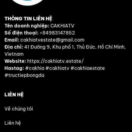
THÔNG TIN LIÊN HỆ
Tên doanh nghiệp:
CAKHIATV
Số điện thoại:
+84983147852
Email:
cakhiatvestate@gmail.com
Địa chỉ:
41 Đường 9, Khu phố 1, Thủ Đức, Hồ Chí Minh,
Vietnam
Website:
https://cakhiatv.estate/
Hastag:
#cakhia #cakhiatv #cakhiaestate
#tructiepbongda
LIÊN HỆ
Về chúng tôi
Liên hệ