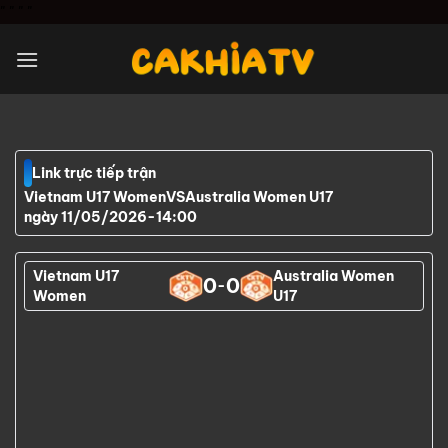
Chuyển
"
" "
"
đến
nội
dung
Link trực tiếp trận
Vietnam U17 Women
VS
Australia Women U17
ngày 11/05/2026
-
14:00
Vietnam U17
Australia Women
0
0
-
Women
U17