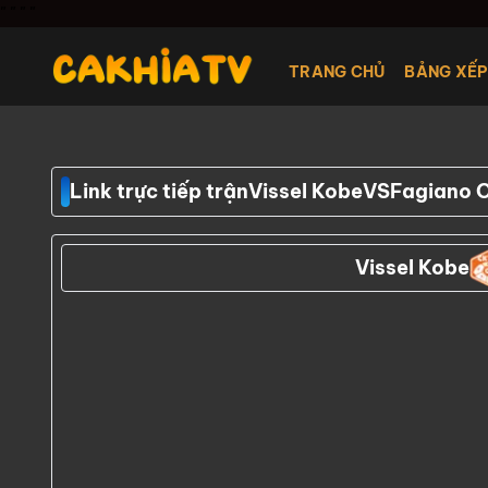
Chuyển
"
" "
"
đến
nội
TRANG CHỦ
BẢNG XẾP
dung
Link trực tiếp trận
Vissel Kobe
VS
Fagiano 
Vissel Kobe