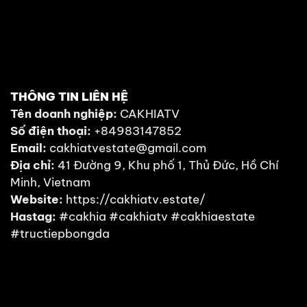
THÔNG TIN LIÊN HỆ
Tên doanh nghiệp:
CAKHIATV
Đang tải video...
Số điện thoại:
+84983147852
Email:
cakhiatvestate@gmail.com
Địa chỉ:
41 Đường 9, Khu phố 1, Thủ Đức, Hồ Chí
Minh, Vietnam
Website:
https://cakhiatv.estate/
Hastag:
#cakhia #cakhiatv #cakhiaestate
#tructiepbongda