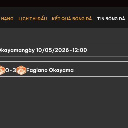
 HẠNG
LỊCH THI ĐẤU
KẾT QUẢ BÓNG ĐÁ
TIN BÓNG ĐÁ
Okayama
ngày 10/05/2026
-
12:00
0
3
-
Fagiano Okayama