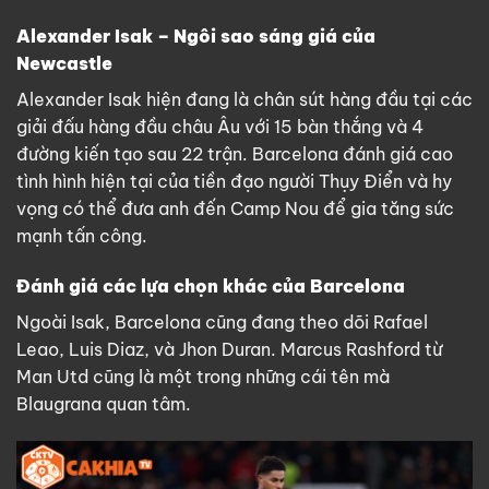
Alexander Isak – Ngôi sao sáng giá của
Newcastle
Alexander Isak hiện đang là chân sút hàng đầu tại các
giải đấu hàng đầu châu Âu với 15 bàn thắng và 4
đường kiến tạo sau 22 trận. Barcelona đánh giá cao
tình hình hiện tại của tiền đạo người Thụy Điển và hy
vọng có thể đưa anh đến Camp Nou để gia tăng sức
mạnh tấn công.
Đánh giá các lựa chọn khác của Barcelona
Ngoài Isak, Barcelona cũng đang theo dõi Rafael
Leao, Luis Diaz, và Jhon Duran. Marcus Rashford từ
Man Utd cũng là một trong những cái tên mà
Blaugrana quan tâm.