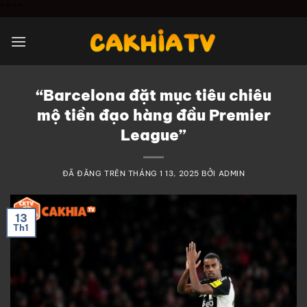
Chuyển
"
" "
"
đến
nội
dung
“Barcelona đặt mục tiêu chiêu
mộ tiền đạo hàng đầu Premier
League”
ĐÃ ĐĂNG TRÊN
THÁNG 1 13, 2025
BỞI
ADMIN
13
Th1