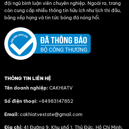
đội ngũ bình luận viên chuyên nghiệp. Ngoài ra, trang
còn cung cấp nhiều thông tin hữu ích như lịch thi đấu,
bảng xếp hạng và tin tức bóng đá nóng hổi.
THÔNG TIN LIÊN HỆ
Tên doanh nghiệp:
CAKHIATV
Số điện thoại:
+84983147852
Email:
cakhiatvestate@gmail.com
Địa chỉ:
41 Đường 9, Khu phố 1, Thủ Đức, Hồ Chí Minh,