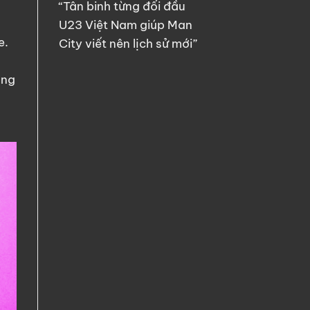
“Tân binh từng đối đầu
U23 Việt Nam giúp Man
e.
City viết nên lịch sử mới”
ông