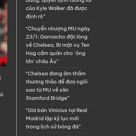
Bảng, quyết định tương lai
của Kyle Walker đã được
định rõ”
“Chuyển nhượng MU ngày
23/1: Garnacho đặt lòng
về Chelsea, Bí mật vụ Ten
Hag cầm quân cho ‘ông
lớn’ châu Âu”
“Chelsea đang âm thầm
í
thương thảo để đưa ngôi
sao từ MU về sân
hó
Stamford Bridge”
“Giá bán Vinicius tại Real
Madrid lập kỷ lục mới
trong lịch sử bóng đá”