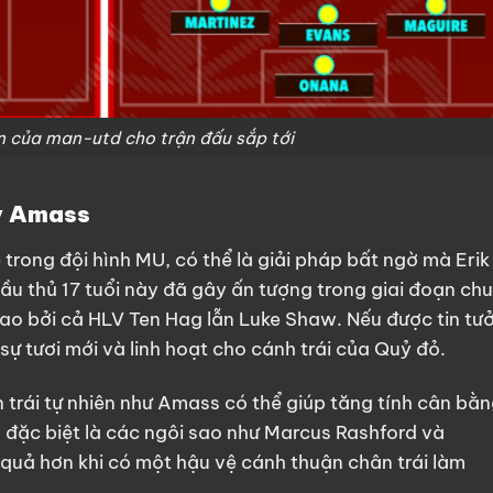
án của man-utd cho trận đấu sắp tới
ry Amass
 trong đội hình MU, có thể là giải pháp bất ngờ mà Erik
 Cầu thủ 17 tuổi này đã gây ấn tượng trong giai đoạn ch
cao bởi cả HLV Ten Hag lẫn Luke Shaw. Nếu được tin tư
ự tươi mới và linh hoạt cho cánh trái của Quỷ đỏ.
 trái tự nhiên như Amass có thể giúp tăng tính cân bằ
, đặc biệt là các ngôi sao như Marcus Rashford và
 quả hơn khi có một hậu vệ cánh thuận chân trái làm