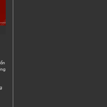
uẩn
ởng
ng