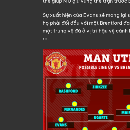
thể giúp MU giữ vững thế trận trước
Sự xuất hiện của Evans sẽ mang lại s
họ phải đối đầu với một Brentford đa
một trung vệ đá ở vị trí hậu vệ cánh 
ro.