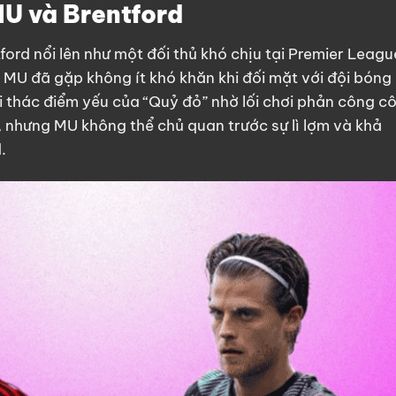
MU và Brentford
ord nổi lên như một đối thủ khó chịu tại Premier Leagu
y MU đã gặp không ít khó khăn khi đối mặt với đội bóng
ai thác điểm yếu của “Quỷ đỏ” nhờ lối chơi phản công c
i, nhưng MU không thể chủ quan trước sự lì lợm và khả
.