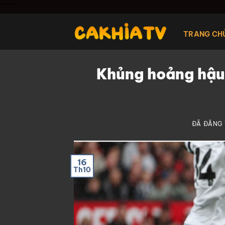
Chuyển
"
" "
"
đến
nội
TRANG CH
dung
Khủng hoảng hậu 
ĐÃ ĐĂNG
16
Th10