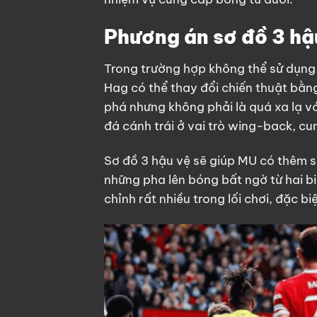
Phương án sơ đồ 3 hậ
Trong trường hợp không thể sử dụng J
Hag có thể thay đổi chiến thuật bằn
phá nhưng không phải là quá xa lạ v
đá cánh trái ở vai trò wing-back, cu
Sơ đồ 3 hậu vệ sẽ giúp MU có thêm s
những pha lên bóng bất ngờ từ hai bi
chỉnh rất nhiều trong lối chơi, đặc bi