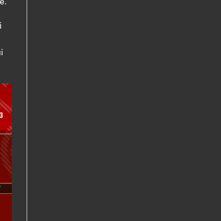
e.
i
i