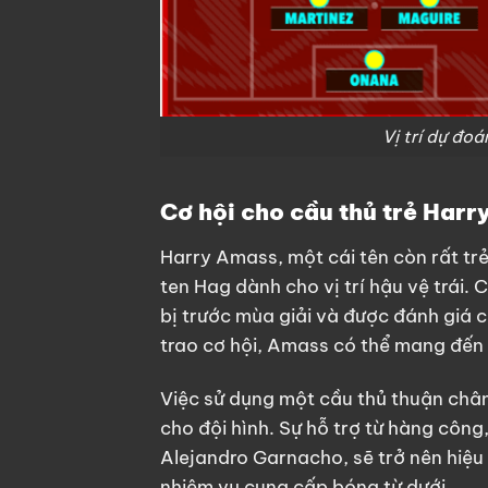
Vị trí dự đo
Cơ hội cho cầu thủ trẻ Har
Harry Amass, một cái tên còn rất trẻ
ten Hag dành cho vị trí hậu vệ trái.
bị trước mùa giải và được đánh giá 
trao cơ hội, Amass có thể mang đến s
Việc sử dụng một cầu thủ thuận chân
cho đội hình. Sự hỗ trợ từ hàng công
Alejandro Garnacho, sẽ trở nên hiệu
nhiệm vụ cung cấp bóng từ dưới.