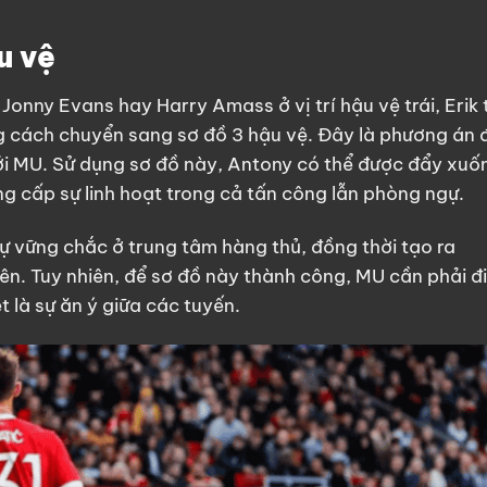
u vệ
onny Evans hay Harry Amass ở vị trí hậu vệ trái, Erik 
g cách chuyển sang sơ đồ 3 hậu vệ. Đây là phương án 
ới MU. Sử dụng sơ đồ này, Antony có thể được đẩy xuố
ng cấp sự linh hoạt trong cả tấn công lẫn phòng ngự.
ự vững chắc ở trung tâm hàng thủ, đồng thời tạo ra
ên. Tuy nhiên, để sơ đồ này thành công, MU cần phải đ
ệt là sự ăn ý giữa các tuyến.