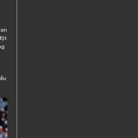
ten
đột
ng
iều