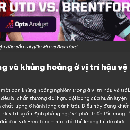
ận đấu sắp tới giữa MU vs Brentford
g và khủng hoảng ở vị trí hậu vệ
một cơn khủng hoảng nghiêm trọng ở vị trí hậu vệ trái
a đều bị chấn thương dài hạn, đội bóng của huấn luyện
n chất lượng ở hành lang cánh trái. Điều này đang khiến
 duy trì sự ổn định phòng ngự và phát triển tấn công t
ị đối đầu với Brentford – một đối thủ không hề dễ chơi.