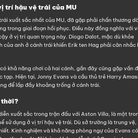
ị trí hậu vệ trái của MU
rái xuất sắc nhất của MU, đã gặp phải chấn thương dà
ang trong giai đoạn hồi phục. Điều này đồng nghĩa với v
cậy ở vị trí quan trọng này. Diogo Dalot, mặc dù khỏe
của anh ở cánh trái khiến Erik ten Hag phải cân nhắc 
 có khả năng chơi cả hai cánh, gần đây cũng gặp vấn 
c tạp. Hiện tại, Jonny Evans và cầu thủ trẻ Harry Amas
ng để lấp đầy khoảng trống ở cánh trái.
 thời?
iễn xuất sắc trong trận đấu với Aston Villa, là một tro
 sử dụng ở vị trí hậu vệ trái. Dù sở trường là trung vệ,
 thiết. Kinh nghiệm và khả năng phòng ngự của Evans c