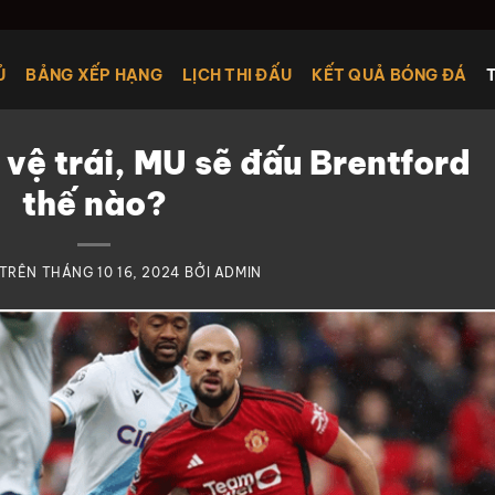
Ủ
BẢNG XẾP HẠNG
LỊCH THI ĐẤU
KẾT QUẢ BÓNG ĐÁ
vệ trái, MU sẽ đấu Brentford
thế nào?
 TRÊN
THÁNG 10 16, 2024
BỞI
ADMIN