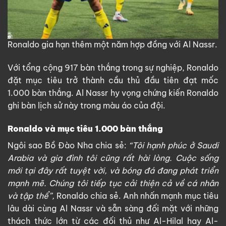
Ronaldo gia hạn thêm một năm hợp đồng với Al Nassr.
Với tổng cộng 917 bàn thắng trong sự nghiệp, Ronaldo
đặt mục tiêu trở thành cầu thủ đầu tiên đạt mốc
1.000 bàn thắng. Al Nassr hy vọng chứng kiến Ronaldo
ghi bàn lịch sử này trong màu áo của đội.
Ronaldo và mục tiêu 1.000 bàn thắng
Ngôi sao Bồ Đào Nha chia sẻ:
“Tôi hạnh phúc ở Saudi
Arabia và gia đình tôi cũng rất hài lòng. Cuộc sống
mới tại đây rất tuyệt vời, và bóng đá đang phát triển
mạnh mẽ. Chúng tôi tiếp tục cải thiện cả về cá nhân
và tập thể”,
Ronaldo chia sẻ. Anh nhấn mạnh mục tiêu
lâu dài cùng Al Nassr và sẵn sàng đối mặt với những
thách thức lớn từ các đối thủ như Al-Hilal hay Al-