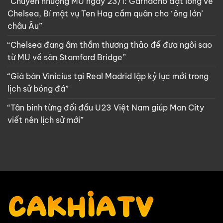
“Chuyển nhượng MU ngày 23/1: Garnacho đặt lòng về
Chelsea, Bí mật vụ Ten Hag cầm quân cho ‘ông lớn’
châu Âu”
“Chelsea đang âm thầm thương thảo để đưa ngôi sao
từ MU về sân Stamford Bridge”
“Giá bán Vinicius tại Real Madrid lập kỷ lục mới trong
lịch sử bóng đá”
“Tân binh từng đối đầu U23 Việt Nam giúp Man City
viết nên lịch sử mới”