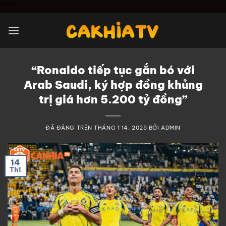
Chuyển
"
" "
"
đến
nội
dung
“Ronaldo tiếp tục gắn bó với
Arab Saudi, ký hợp đồng khủng
trị giá hơn 5.200 tỷ đồng”
ĐÃ ĐĂNG TRÊN
THÁNG 1 14, 2025
BỞI
ADMIN
14
Th1